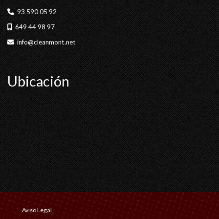
93 590 05 92
649 44 98 97
info
cleanmont.net
Ubicación
Aviso Legal